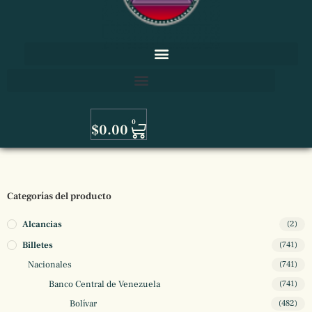
0
$
0.00
Categorías del producto
Alcancias
(2)
Billetes
(741)
Nacionales
(741)
Banco Central de Venezuela
(741)
Bolívar
(482)