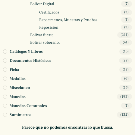
Bolívar Digital
(7)
Certificados
(3)
Especímenes, Muestras y Pruebas
(1)
Reposición
(3)
Bolivar fuerte
(211)
Bolívar soberano.
(41)
Catálogos Y Libros
(15)
Documentos Históricos
(27)
Ficha
(17)
Medallas
(6)
Misceláneo
(15)
Monedas
(193)
Monedas Comunales
(1)
Suministros
(132)
Parece que no podemos encontrar lo que busca.