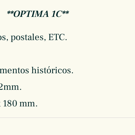
**OPTIMA 1C**
s, postales, ETC.
mentos históricos.
52mm.
x 180 mm.