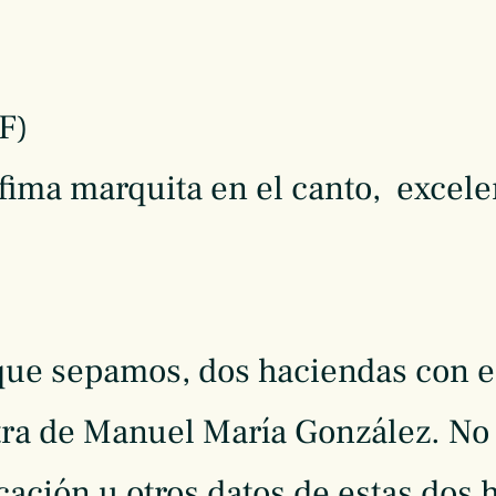
F)
fima marquita en el canto, excele
 que sepamos, dos haciendas con e
otra de Manuel María González. No
cación u otros datos de estas dos