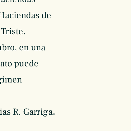
Haciendas de
Triste.
bro, en una
dato puede
égimen
ias R. Garriga
.